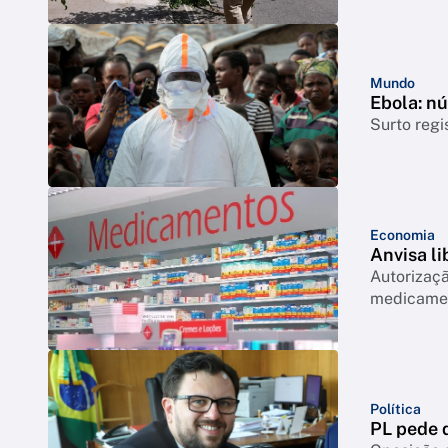
Mundo
Ebola: n
Surto regi
Economia
Anvisa l
Autorizaçã
medicamen
Política
PL pede q