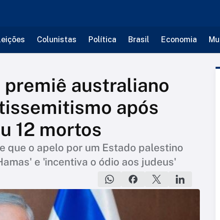
leições
Colunistas
Política
Brasil
Economia
Mu
 premiê australiano
tissemitismo após
u 12 mortos
se que o apelo por um Estado palestino
amas' e 'incentiva o ódio aos judeus'