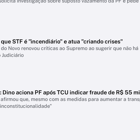
olicita investigação sobre suposto vazamento da PF e pede 
que STF é "incendiário" e atua "criando crises"
do Novo renovou críticas ao Supremo ao sugerir que não há 
 Judiciário
 Dino aciona PF após TCU indicar fraude de R$ 55 mi
 afirmou que, mesmo com as medidas para aumentar a transpa
inconstitucionalidade"