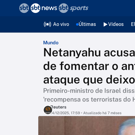
❮
voltar
Editorias
Ao vivo
Últimas
Vídeos
E
Mundo
Netanyahu acusa
de fomentar o an
ataque que deixo
Primeiro-ministro de Israel dis
'recompensa os terroristas do H
Reuters
14/12/2025, 17:59
• Atualizado há 7 mêses