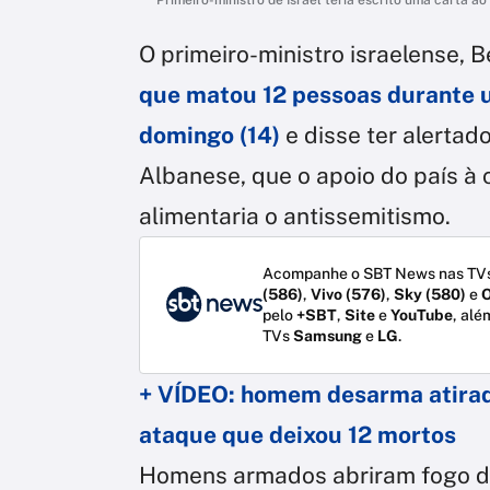
O primeiro-ministro israelense,
que matou 12 pessoas durante 
domingo (14)
e disse ter alertad
Albanese, que o apoio do país à 
alimentaria o antissemitismo.
Acompanhe o SBT News nas TVs
(586)
,
Vivo (576)
,
Sky (580)
e
O
pelo
+SBT
,
Site
e
YouTube
, alé
TVs
Samsung
e
LG
.
+ VÍDEO: homem desarma atirad
ataque que deixou 12 mortos
Homens armados abriram fogo du