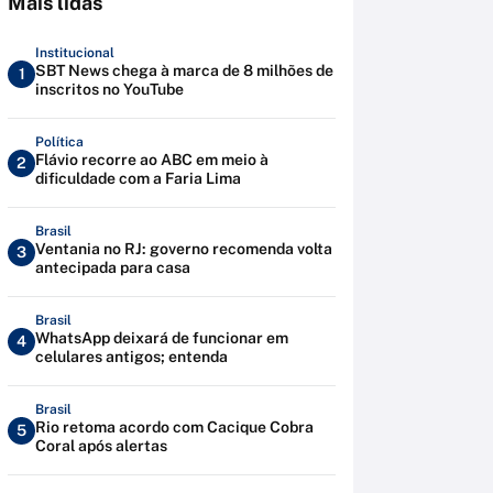
Mais lidas
Institucional
SBT News chega à marca de 8 milhões de
1
inscritos no YouTube
Política
Flávio recorre ao ABC em meio à
2
dificuldade com a Faria Lima
Brasil
Ventania no RJ: governo recomenda volta
3
antecipada para casa
Brasil
WhatsApp deixará de funcionar em
4
celulares antigos; entenda
Brasil
Rio retoma acordo com Cacique Cobra
5
Coral após alertas