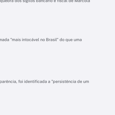
quebra dos sigilos bancário e fiscal de Marcola
nada "mais intocável no Brasil" do que uma
rência, foi identificada a "persistência de um