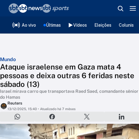
❮
voltar
Editorias
Ao vivo
Últimas
Vídeos
Eleições
Colunista
Mundo
Ataque israelense em Gaza mata 4
pessoas e deixa outras 6 feridas neste
sábado (13)
Israel mirava carro que transportava Raed Saed, comandante sênior
do Hamas
Reuters
13/12/2025, 15:40
• Atualizado há 7 mêses