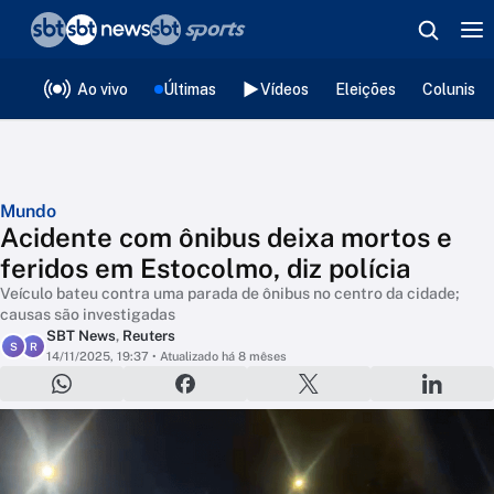
❮
voltar
Editorias
Ao vivo
Últimas
Vídeos
Eleições
Colunista
Mundo
Acidente com ônibus deixa mortos e
feridos em Estocolmo, diz polícia
Veículo bateu contra uma parada de ônibus no centro da cidade;
causas são investigadas
SBT News
,
Reuters
S
R
14/11/2025, 19:37
• Atualizado há 8 mêses