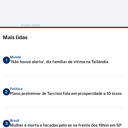
Publicidade
Mais lidas
Mundo
1
'Não houve alerta', diz familiar de vítima na Tailândia
Política
2
Plano preliminar de Tarcísio fala em prosperidade e 10 eixos
Brasil
3
Mulher é morta a facadas pelo ex na frente dos filhos em SP