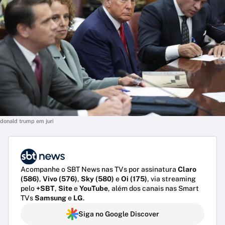
donald trump em juri
Acompanhe o SBT News nas TVs por assinatura
Claro
(586)
,
Vivo (576)
,
Sky (580)
e
Oi (175)
, via streaming
pelo
+SBT
,
Site
e
YouTube
, além dos canais nas Smart
TVs
Samsung
e
LG
.
Siga no Google Discover