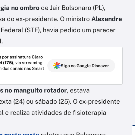
rgia no ombro
de Jair Bolsonaro (PL),
sa do ex-presidente. O ministro
Alexandre
 Federal (STF), havia pedido um parecer
.
 por assinatura
Claro
i (175)
, via streaming
Siga no Google Discover
m dos canais nas Smart
s no manguito rotador
, estava
exta (24) ou sábado (25). O ex-presidente
 e realiza atividades de fisioterapia
o nesta sexta
relatou que Bolsonaro