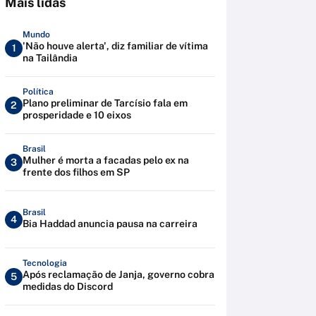
Mais lidas
Mundo
'Não houve alerta', diz familiar de vítima
1
na Tailândia
Política
Plano preliminar de Tarcísio fala em
2
prosperidade e 10 eixos
Brasil
Mulher é morta a facadas pelo ex na
3
frente dos filhos em SP
Brasil
4
Bia Haddad anuncia pausa na carreira
Tecnologia
Após reclamação de Janja, governo cobra
5
medidas do Discord