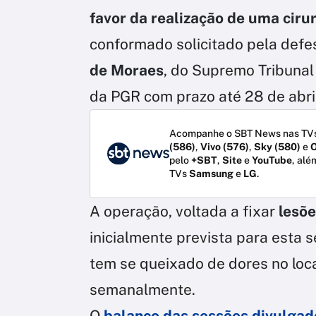
favor da realização de uma
ciru
conformado solicitado pela defe
de Moraes
, do Supremo Tribunal
da PGR com prazo até 28 de abril
Acompanhe o SBT News nas TVs
(586)
,
Vivo (576)
,
Sky (580)
e
O
pelo
+SBT
,
Site
e
YouTube
, alé
TVs
Samsung
e
LG
.
A operação, voltada a fixar
lesõe
inicialmente prevista para esta s
tem se queixado de dores no local
semanalmente.
O
balanço das sessões divulgad