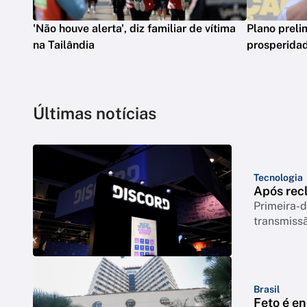
'Não houve alerta', diz familiar de vítima
Plano preli
na Tailândia
prosperidad
Últimas notícias
Tecnologia
Após rec
Primeira-d
transmiss
Brasil
Feto é e