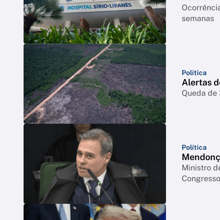
Ocorrência
semanas
Política
Alertas 
Queda de 3
Política
Mendonça
Ministro d
Congresso 