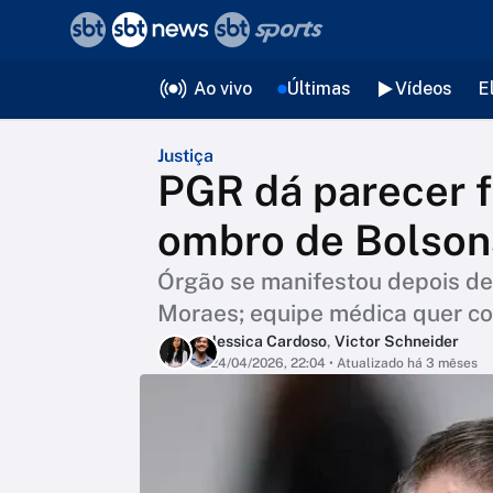
❮
voltar
Editorias
Ao vivo
Últimas
Vídeos
E
Justiça
PGR dá parecer f
ombro de Bolson
Órgão se manifestou depois de
Moraes; equipe médica quer cor
Jessica Cardoso
,
Victor Schneider
24/04/2026, 22:04
• Atualizado há 3 mêses