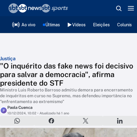
❮
voltar
Editorias
Ao vivo
Últimas
Vídeos
Eleições
Colunista
Justiça
"O inquérito das fake news foi decisivo
para salvar a democracia", afirma
presidente do STF
Ministro Luis Roberto Barroso admitiu demora para encerramento
de inquéritos em curso no Supremo, mas defendeu importância no
"enfrentamento ao extremismo"
Paola Cuenca
P
10/12/2024, 10:02
• Atualizado há 1 ano