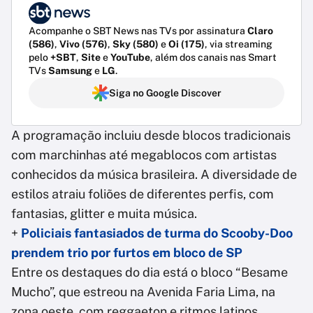
Acompanhe o SBT News nas TVs por assinatura
Claro
(586)
,
Vivo (576)
,
Sky (580)
e
Oi (175)
, via streaming
pelo
+SBT
,
Site
e
YouTube
, além dos canais nas Smart
TVs
Samsung
e
LG
.
Siga no Google Discover
A programação incluiu desde blocos tradicionais
com marchinhas até megablocos com artistas
conhecidos da música brasileira. A diversidade de
estilos atraiu foliões de diferentes perfis, com
fantasias, glitter e muita música.
+
Policiais fantasiados de turma do Scooby-Doo
prendem trio por furtos em bloco de SP
Entre os destaques do dia está o bloco “Besame
Mucho”, que estreou na Avenida Faria Lima, na
zona oeste, com reggaeton e ritmos latinos.