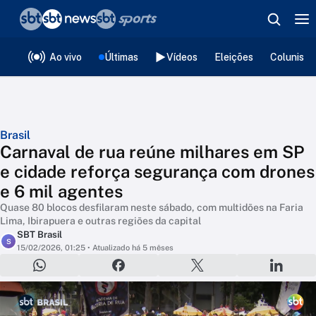
❮
voltar
Editorias
Ao vivo
Últimas
Vídeos
Eleições
Colunista
Brasil
Carnaval de rua reúne milhares em SP
e cidade reforça segurança com drones
e 6 mil agentes
Quase 80 blocos desfilaram neste sábado, com multidões na Faria
Lima, Ibirapuera e outras regiões da capital
SBT Brasil
S
15/02/2026, 01:25
• Atualizado há 5 mêses