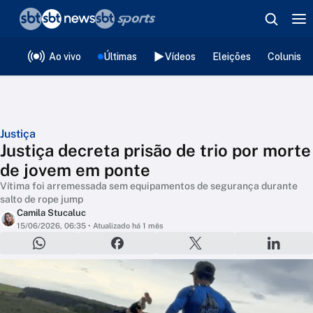
❮
voltar
Editorias
Ao vivo
Últimas
Vídeos
Eleições
Colunista
Justiça
Justiça decreta prisão de trio por morte
de jovem em ponte
Vítima foi arremessada sem equipamentos de segurança durante
salto de rope jump
Camila Stucaluc
15/06/2026, 06:35
• Atualizado há 1 mês