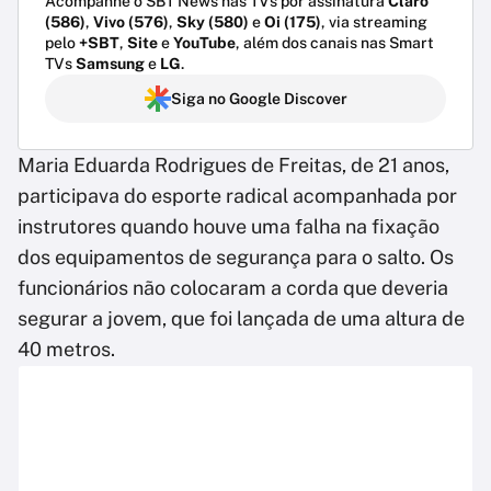
Acompanhe o SBT News nas TVs por assinatura
Claro
(586)
,
Vivo (576)
,
Sky (580)
e
Oi (175)
, via streaming
pelo
+SBT
,
Site
e
YouTube
, além dos canais nas Smart
TVs
Samsung
e
LG
.
Siga no Google Discover
Maria Eduarda Rodrigues de Freitas, de 21 anos,
participava do esporte radical acompanhada por
instrutores quando houve uma falha na fixação
dos equipamentos de segurança para o salto. Os
funcionários não colocaram a corda que deveria
segurar a jovem, que foi lançada de uma altura de
40 metros.