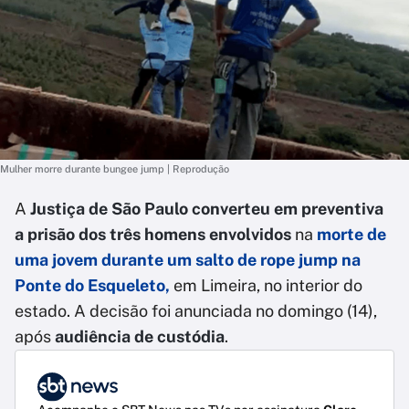
Mulher morre durante bungee jump | Reprodução
A
Justiça de São Paulo converteu em preventiva
a prisão dos três homens envolvidos
na
morte de
uma jovem durante um salto de rope jump na
Ponte do Esqueleto,
em Limeira, no interior do
estado. A decisão foi anunciada no domingo (14),
após
audiência de custódia
.