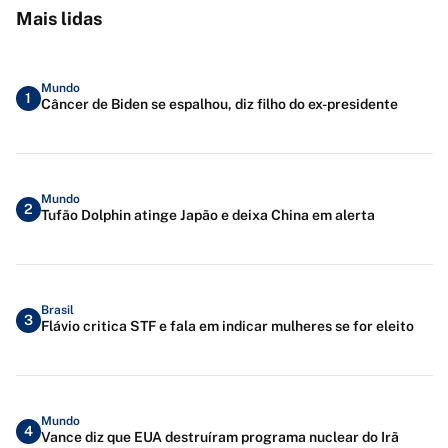
Mais lidas
Mundo
1
Câncer de Biden se espalhou, diz filho do ex-presidente
Mundo
2
Tufão Dolphin atinge Japão e deixa China em alerta
Brasil
3
Flávio critica STF e fala em indicar mulheres se for eleito
Mundo
4
Vance diz que EUA destruíram programa nuclear do Irã