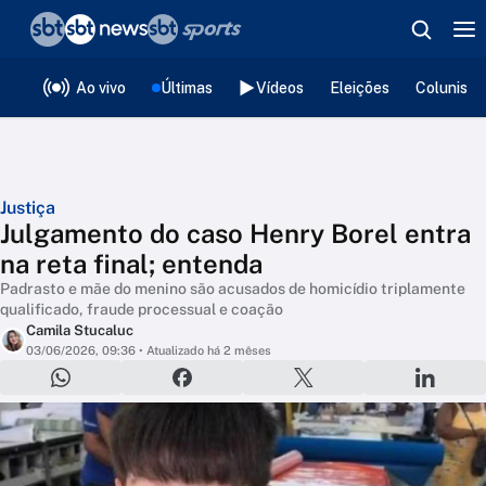
❮
voltar
Editorias
Ao vivo
Últimas
Vídeos
Eleições
Colunista
Justiça
Julgamento do caso Henry Borel entra
na reta final; entenda
Padrasto e mãe do menino são acusados de homicídio triplamente
qualificado, fraude processual e coação
Camila Stucaluc
03/06/2026, 09:36
• Atualizado há 2 mêses