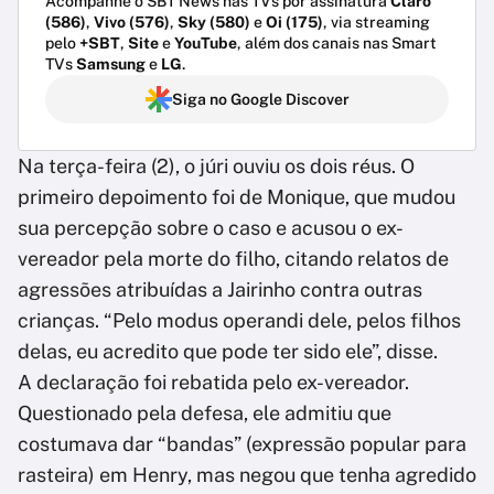
Acompanhe o SBT News nas TVs por assinatura
Claro
(586)
,
Vivo (576)
,
Sky (580)
e
Oi (175)
, via streaming
pelo
+SBT
,
Site
e
YouTube
, além dos canais nas Smart
TVs
Samsung
e
LG
.
Siga no Google Discover
Na terça-feira (2), o júri ouviu os dois réus. O
primeiro depoimento foi de Monique, que mudou
sua percepção sobre o caso e acusou o ex-
vereador pela morte do filho, citando relatos de
agressões atribuídas a Jairinho contra outras
crianças. “Pelo modus operandi dele, pelos filhos
delas, eu acredito que pode ter sido ele”, disse.
A declaração foi rebatida pelo ex-vereador.
Questionado pela defesa, ele admitiu que
costumava dar “bandas” (expressão popular para
rasteira) em Henry, mas negou que tenha agredido