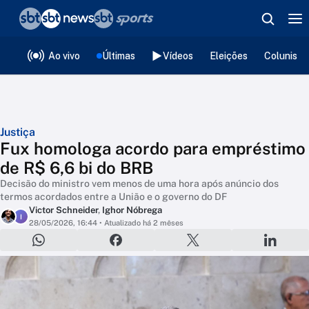
❮
voltar
Editorias
Ao vivo
Últimas
Vídeos
Eleições
Colunista
Justiça
Fux homologa acordo para empréstimo
de R$ 6,6 bi do BRB
Decisão do ministro vem menos de uma hora após anúncio dos
termos acordados entre a União e o governo do DF
Victor Schneider
,
Ighor Nóbrega
I
28/05/2026, 16:44
• Atualizado há 2 mêses