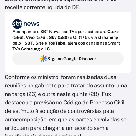
receita corrente líquida do DF.
Acompanhe o SBT News nas TVs por assinatura
Claro
(586)
,
Vivo (576)
,
Sky (580)
e
Oi (175)
, via streaming
pelo
+SBT
,
Site
e
YouTube
, além dos canais nas Smart
TVs
Samsung
e
LG
.
Siga no Google Discover
Conforme os ministro, foram realizadas duas
reuniões no gabinete para tratar do assunto: uma
na terça (26) e outra nesta quinta (28). Fux
destacou a previsão no Código de Processo Civil
de estímulo à solução de controvérsias pela
autocomposição, em que as partes envolvidas se
articulam para chegar a um acordo sem a