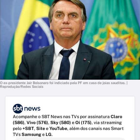
O ex-presidente Jair Bolsonaro foi indiciado pela PF em caso de joias sauditas. |
Reprodução/Redes Sociais
Acompanhe o SBT News nas TVs por assinatura
Claro
(586)
,
Vivo (576)
,
Sky (580)
e
Oi (175)
, via streaming
pelo
+SBT
,
Site
e
YouTube
, além dos canais nas Smart
TVs
Samsung
e
LG
.