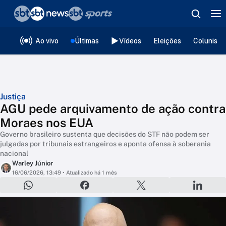
❮
voltar
Editorias
Ao vivo
Últimas
Vídeos
Eleições
Colunista
Justiça
AGU pede arquivamento de ação contra
Moraes nos EUA
Governo brasileiro sustenta que decisões do STF não podem ser
julgadas por tribunais estrangeiros e aponta ofensa à soberania
nacional
Warley Júnior
16/06/2026, 13:49
• Atualizado há 1 mês