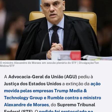
O ministro Alexandre de Moraes em sessão plenária do STF | Divulgação/Ton
Molina/STF
A
Advocacia-Geral da União (AGU)
pediu à
Justiça dos Estados Unidos
a extinção da
ação
movida pelas empresas Trump Media &
Technology Group e Rumble contra o
ministro
Alexandre de Moraes
, do
Supremo Tribunal
Federal (STF)
. O
pedido foi protocolado na