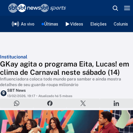
❮
voltar
Editorias
Ao vivo
Últimas
Vídeos
Eleições
Colunista
Institucional
GKay agita o programa Eita, Lucas! em
clima de Carnaval neste sábado (14)
Influenciadora coloca todo mundo para sambar e ainda mostra
detalhes de seu guarda-roupa milionário
SBT News
13/02/2026, 19:17
• Atualizado há 5 mêses