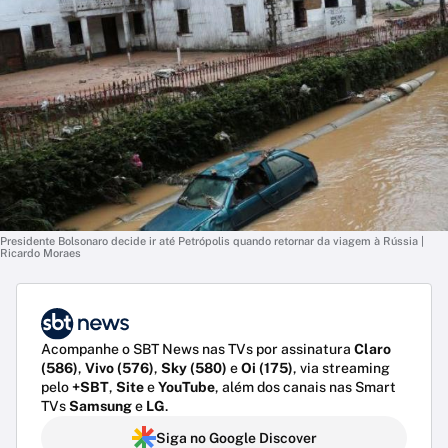
Presidente Bolsonaro decide ir até Petrópolis quando retornar da viagem à Rússia |
Ricardo Moraes
Acompanhe o SBT News nas TVs por assinatura
Claro
(586)
,
Vivo (576)
,
Sky (580)
e
Oi (175)
, via streaming
pelo
+SBT
,
Site
e
YouTube
, além dos canais nas Smart
TVs
Samsung
e
LG
.
Siga no Google Discover