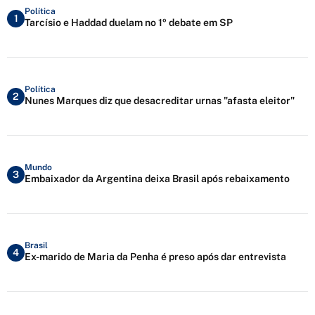
Política
1
Tarcísio e Haddad duelam no 1º debate em SP
Política
2
Nunes Marques diz que desacreditar urnas "afasta eleitor"
Mundo
3
Embaixador da Argentina deixa Brasil após rebaixamento
Brasil
4
Ex-marido de Maria da Penha é preso após dar entrevista