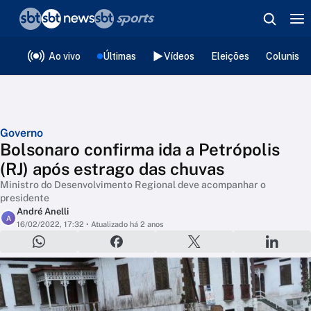
❮
voltar
Editorias
Ao vivo
Últimas
Vídeos
Eleições
Colunista
Governo
Bolsonaro confirma ida a Petrópolis
(RJ) após estrago das chuvas
Ministro do Desenvolvimento Regional deve acompanhar o
presidente
André Anelli
A
16/02/2022, 17:32
• Atualizado há 2 anos