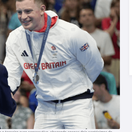
 o terceiro ouro consecutivo, chegando apenas dois centésimos de