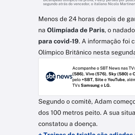
segundo atrás do vencedor, o italiano Nicolo Martinen
Menos de 24 horas depois de ga
na
Olimpíada de Paris
, o nadado
para covid-19
. A informação fo
Olímpico Britânico nesta segunda-
Acompanhe o SBT News nas TVs
(586)
,
Vivo (576)
,
Sky (580)
e
O
pelo
+SBT
,
Site
e
YouTube
, alé
TVs
Samsung
e
LG
.
Segundo o comitê, Adam começou 
dos 100 metros peito. A sua situ
constatou a doença.
+ Treinos do triatlo são adiados