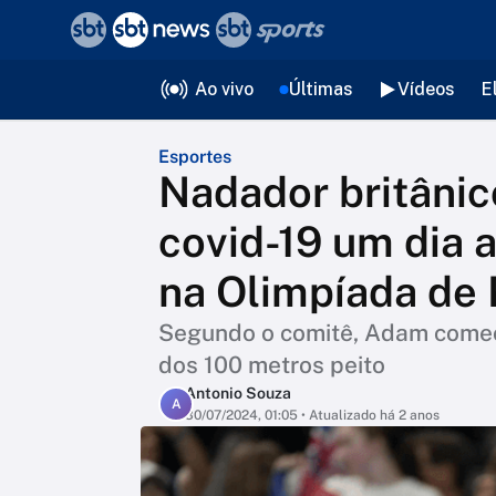
❮
voltar
Editorias
Ao vivo
Últimas
Vídeos
E
Esportes
Nadador britânico
covid-19 um dia 
na Olimpíada de 
Segundo o comitê, Adam começo
dos 100 metros peito
Antonio Souza
A
30/07/2024, 01:05
• Atualizado há 2 anos