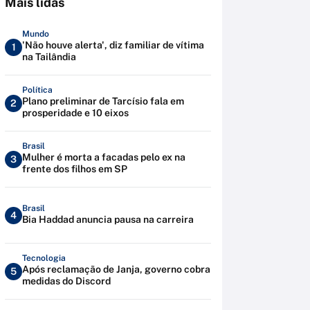
Mais lidas
Mundo
'Não houve alerta', diz familiar de vítima
1
na Tailândia
Política
Plano preliminar de Tarcísio fala em
2
prosperidade e 10 eixos
Brasil
Mulher é morta a facadas pelo ex na
3
frente dos filhos em SP
Brasil
4
Bia Haddad anuncia pausa na carreira
Tecnologia
Após reclamação de Janja, governo cobra
5
medidas do Discord