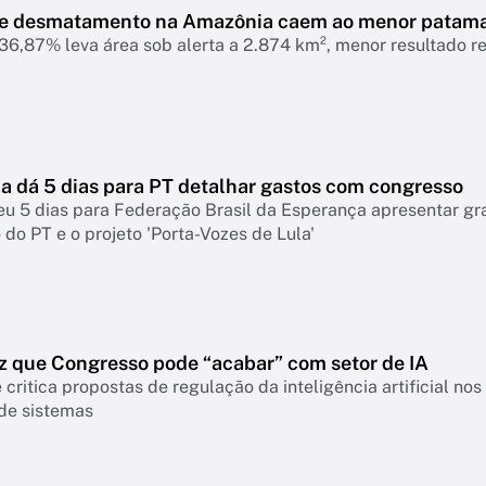
de desmatamento na Amazônia caem ao menor patam
6,87% leva área sob alerta a 2.874 km², menor resultado r
 dá 5 dias para PT detalhar gastos com congresso
eu 5 dias para Federação Brasil da Esperança apresentar g
do PT e o projeto 'Porta-Vozes de Lula'
z que Congresso pode “acabar” com setor de IA
 critica propostas de regulação da inteligência artificial n
 de sistemas