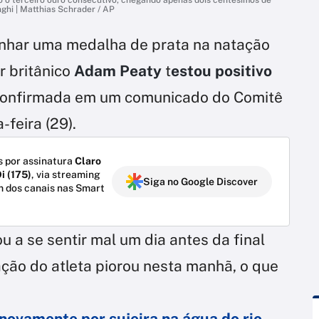
ghi | Matthias Schrader / AP
nhar uma medalha de prata na natação
r britânico
Adam Peaty
t
estou positivo
i confirmada em um comunicado do Comitê
feira (29).
 por assinatura
Claro
i (175)
, via streaming
Siga no Google Discover
m dos canais nas Smart
a se sentir mal um dia antes da final
ação do atleta piorou nesta manhã, o que
 novamente por sujeira na água do rio