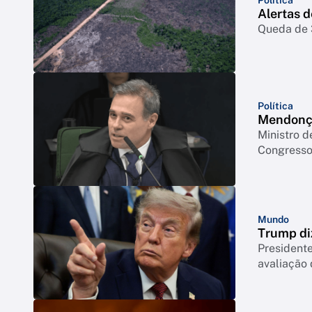
Alertas 
Queda de 3
Política
Mendonça
Ministro d
Congresso 
Mundo
Trump di
Presidente
avaliação