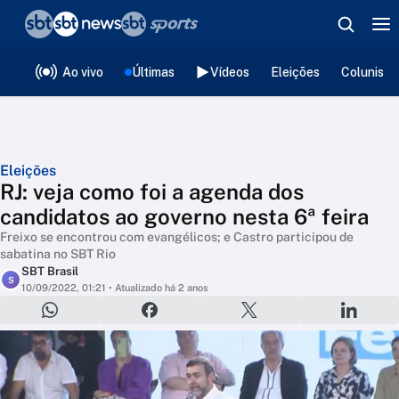
❮
voltar
Editorias
Ao vivo
Últimas
Vídeos
Eleições
Colunista
Eleições
RJ: veja como foi a agenda dos
candidatos ao governo nesta 6ª feira
Freixo se encontrou com evangélicos; e Castro participou de
sabatina no SBT Rio
SBT Brasil
S
10/09/2022, 01:21
• Atualizado há 2 anos