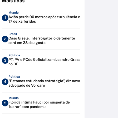
Mais lidas
Mundo
Avião perde 90 metros após turbulência e
1
17 deixa feridos
Brasil
Caso Gisele: interrogatório de tenente
2
será em 28 de agosto
Política
PT, PV e PCdoB oficializam Leandro Grass
3
no DF
Política
"Estamos estudando estratégia”, diz novo
4
advogado de Vorcaro
Mundo
Flórida intima Fauci por suspeita de
5
'lucrar' com pandemia