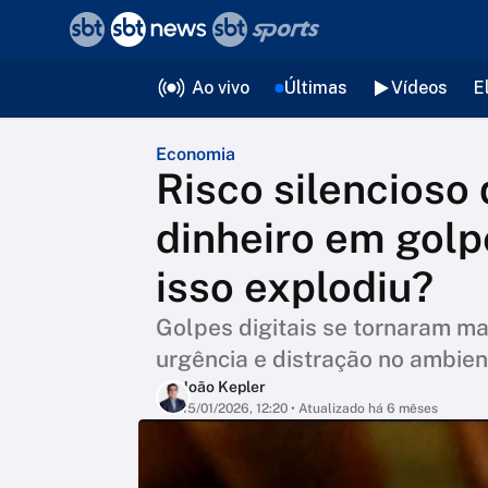
❮
voltar
Editorias
Ao vivo
Últimas
Vídeos
E
Economia
Risco silencioso
dinheiro em golpe
isso explodiu?
Golpes digitais se tornaram ma
urgência e distração no ambien
João Kepler
15/01/2026, 12:20
• Atualizado há 6 mêses