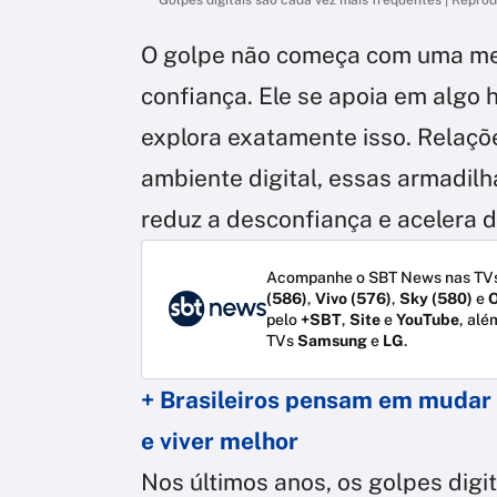
O golpe não começa com uma m
confiança. Ele se apoia em algo 
explora exatamente isso. Relaçõ
ambiente digital, essas armadilh
reduz a desconfiança e acelera d
Acompanhe o SBT News nas TVs
(586)
,
Vivo (576)
,
Sky (580)
e
O
pelo
+SBT
,
Site
e
YouTube
, alé
TVs
Samsung
e
LG
.
+ Brasileiros pensam em mudar
e viver melhor
Nos últimos anos, os golpes digi