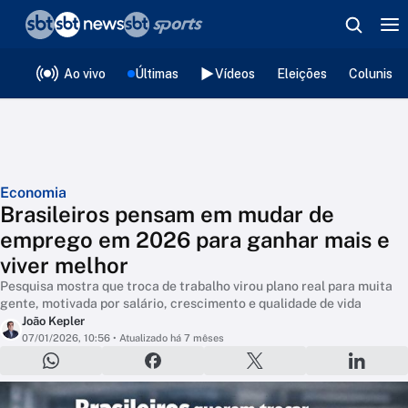
❮
voltar
Editorias
Ao vivo
Últimas
Vídeos
Eleições
Colunista
Economia
Brasileiros pensam em mudar de
emprego em 2026 para ganhar mais e
viver melhor
Pesquisa mostra que troca de trabalho virou plano real para muita
gente, motivada por salário, crescimento e qualidade de vida
João Kepler
07/01/2026, 10:56
• Atualizado há 7 mêses