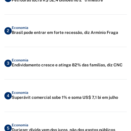
Economia
2
Brasil pode entrar em forte recessão, diz Armínio Fraga
Economia
3
Endividamento cresce e atinge 82% das famílias, diz CNC
Economia
4
Superávit comercial sobe 1% e soma US$ 7,1 bi em julho
Economia
5
Durigan: dívida vem dos juros, não dos gastos públicos