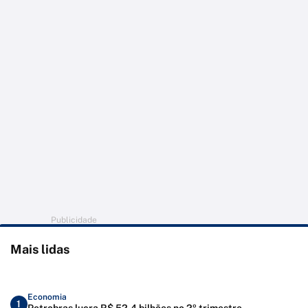
Publicidade
Mais lidas
Economia
1
Petrobras lucra R$ 52,4 bilhões no 2º trimestre