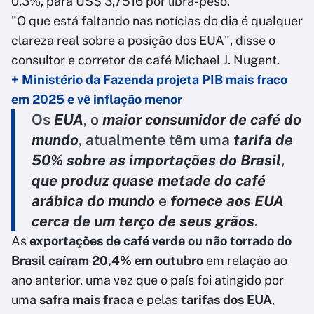
0,3%, para US$ 3,7516 por libra-peso.
"O que está faltando nas notícias do dia é qualquer
clareza real sobre a posição dos EUA", disse o
consultor e corretor de café Michael J. Nugent.
+ Ministério da Fazenda projeta PIB mais fraco
em 2025 e vê inflação menor
Os
EUA
, o
maior consumidor de café do
mundo
, atualmente têm uma
tarifa de
50% sobre as importações do Brasil
,
que produz quase metade do café
arábica do mundo
e
fornece aos EUA
cerca de um terço de seus grãos
.
As
exportações de café verde ou não torrado do
Brasil caíram 20,4% em outubro
em relação ao
ano anterior, uma vez que o país foi atingido por
uma
safra mais fraca
e pelas
tarifas dos EUA
,