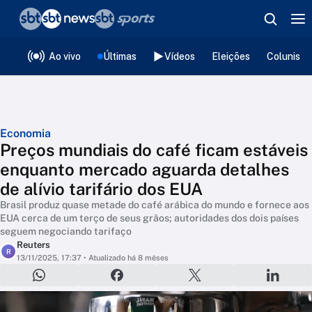
❮
voltar
Editorias
Ao vivo
Últimas
Vídeos
Eleições
Colunista
Economia
Preços mundiais do café ficam estáveis
enquanto mercado aguarda detalhes
de alívio tarifário dos EUA
Brasil produz quase metade do café arábica do mundo e fornece aos
EUA cerca de um terço de seus grãos; autoridades dos dois países
seguem negociando tarifaço
Reuters
R
13/11/2025, 17:37
• Atualizado há 8 mêses