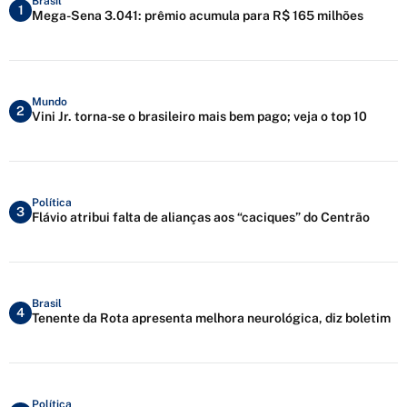
Brasil
1
Mega-Sena 3.041: prêmio acumula para R$ 165 milhões
Mundo
2
Vini Jr. torna-se o brasileiro mais bem pago; veja o top 10
Política
3
Flávio atribui falta de alianças aos “caciques” do Centrão
Brasil
4
Tenente da Rota apresenta melhora neurológica, diz boletim
Política