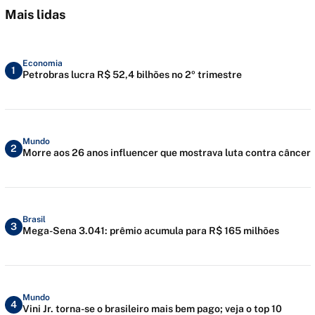
Mais lidas
Economia
1
Petrobras lucra R$ 52,4 bilhões no 2º trimestre
Mundo
2
Morre aos 26 anos influencer que mostrava luta contra câncer
Brasil
3
Mega-Sena 3.041: prêmio acumula para R$ 165 milhões
Mundo
4
Vini Jr. torna-se o brasileiro mais bem pago; veja o top 10