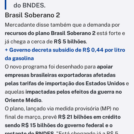
do BNDES.
Brasil Soberano 2
Mercadante disse também que a demanda por
recursos do plano Brasil Soberano 2
está forte e
já chega a cerca de
R$ 5 bilhões
.
+ Governo decreta subsídio de R$ 0,44 por litro
da gasolina
O novo programa foi desenhado para
apoiar
empresas brasileiras exportadoras afetadas
pelas tarifas de importação dos Estados Unidos
e
aquelas
impactadas pelos efeitos da guerra no
Oriente Médio
.
O plano, lançado via medida provisória (MP) no
final de março, prevê
R$ 21 bilhões em crédito
sendo R$ 15 bilhões do governo federal e o
restante do BNDES
. "Está chegando já a R$ 5