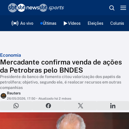
❮
voltar
Editorias
Ao vivo
Últimas
Vídeos
Eleições
Colunista
Economia
Mercadante confirma venda de ações
da Petrobras pelo BNDES
Presidente do banco de fomento citou valorização dos papéis da
petrolífera; objetivo, segundo ele, é realocar recursos em outras
companhias
Reuters
26/05/2026, 17:50
• Atualizado há 2 mêses