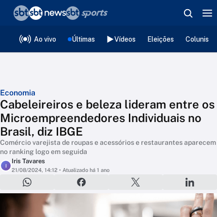
❮
voltar
Editorias
Ao vivo
Últimas
Vídeos
Eleições
Colunista
Economia
Cabeleireiros e beleza lideram entre os
Microempreendedores Individuais no
Brasil, diz IBGE
Comércio varejista de roupas e acessórios e restaurantes aparecem
no ranking logo em seguida
Iris Tavares
I
21/08/2024, 14:12
• Atualizado há 1 ano