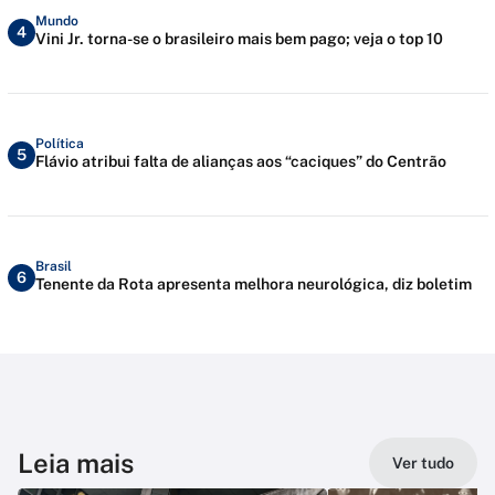
Mundo
4
Vini Jr. torna-se o brasileiro mais bem pago; veja o top 10
Política
5
Flávio atribui falta de alianças aos “caciques” do Centrão
Brasil
6
Tenente da Rota apresenta melhora neurológica, diz boletim
Leia mais
Ver tudo