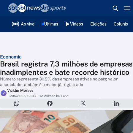
❮
voltar
Editorias
Ao vivo
Últimas
Vídeos
Eleições
Colunista
Economia
Brasil registra 7,3 milhões de empresas
inadimplentes e bate recorde histórico
Número representa 31,9% das empresas ativas no país; valor
acumulado também é o maior já registrado
Vicklin Moraes
V
16/05/2025, 23:47
• Atualizado há 1 ano