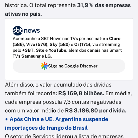
histórica. O total representa
31,9% das empresas
ativas no país.
Acompanhe o SBT News nas TVs por assinatura
Claro
(586)
,
Vivo (576)
,
Sky (580)
e
Oi (175)
, via streaming
pelo
+SBT
,
Site
e
YouTube
, além dos canais nas Smart
TVs
Samsung
e
LG
.
Siga no Google Discover
Além disso, o valor acumulado das dívidas
também foi recorde
: R$ 169,8 bilhões.
Em média,
cada empresa possuía 7,3 contas negativadas,
com um valor médio de
R$ 3.186,80 por dívida.
+ Após China e UE, Argentina suspende
importações de frango do Brasil
O setor de Serviços liderou a lista de empresas