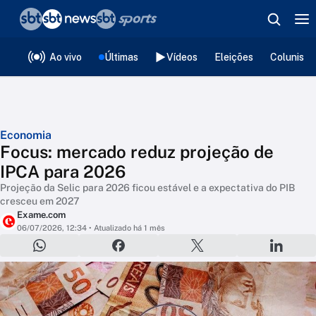
❮
voltar
Editorias
Ao vivo
Últimas
Vídeos
Eleições
Colunista
Economia
Focus: mercado reduz projeção de
IPCA para 2026
Projeção da Selic para 2026 ficou estável e a expectativa do PIB
cresceu em 2027
Exame.com
06/07/2026, 12:34
• Atualizado há 1 mês