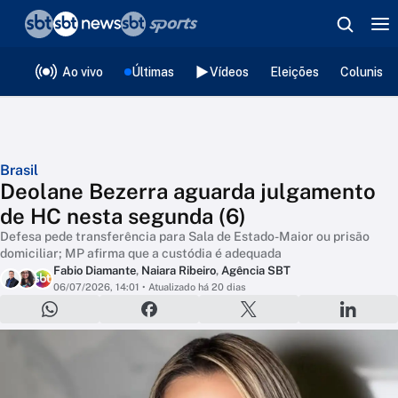
❮
voltar
Editorias
Ao vivo
Últimas
Vídeos
Eleições
Colunista
Brasil
Deolane Bezerra aguarda julgamento
de HC nesta segunda (6)
Defesa pede transferência para Sala de Estado-Maior ou prisão
domiciliar; MP afirma que a custódia é adequada
Fabio Diamante
,
Naiara Ribeiro
,
Agência SBT
06/07/2026, 14:01
• Atualizado há 20 dias