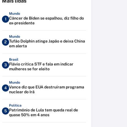
Mais lidas
Mundo
Câncer de Biden se espalhou, diz filho do
1
ex-presidente
Mundo
Tufão Dolphin atinge Japão e deixa China
2
em alerta
Brasil
Flávio critica STF e fala em indicar
3
mulheres se for eleito
Mundo
Vance diz que EUA destruíram programa
4
nuclear do Irã
Política
Patrimônio de Lula tem queda real de
5
quase 50% em 4 anos