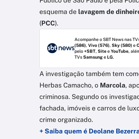
Público de São Paulo e pela Políc
esquema de
lavagem de dinheir
(
PCC
).
Acompanhe o SBT News nas TVs
(586)
,
Vivo (576)
,
Sky (580)
e
O
pelo
+SBT
,
Site
e
YouTube
, alé
TVs
Samsung
e
LG
.
A investigação também tem como 
Herbas Camacho, o
Marcola
, ap
criminosa. Segundo os investiga
fachada, imóveis e carros de lux
crime organizado.
+ Saiba quem é Deolane Bezerra