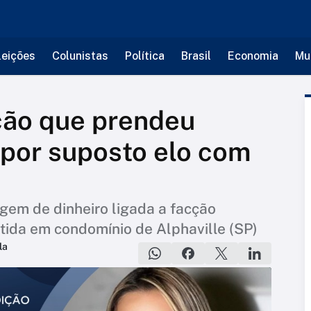
leições
Colunistas
Política
Brasil
Economia
Mu
ção que prendeu
por suposto elo com
gem de dinheiro ligada a facção
etida em condomínio de Alphaville (SP)
la