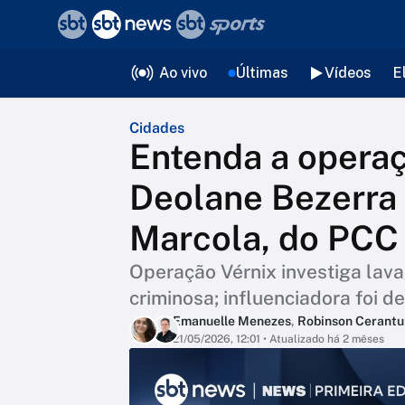
❮
voltar
Editorias
Ao vivo
Últimas
Vídeos
E
Cidades
Entenda a opera
Deolane Bezerra 
Marcola, do PCC
Operação Vérnix investiga lava
criminosa; influenciadora foi d
Emanuelle Menezes
,
Robinson Cerantu
21/05/2026, 12:01
• Atualizado há 2 mêses