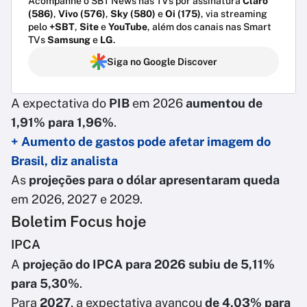
Acompanhe o SBT News nas TVs por assinatura
Claro
(586)
,
Vivo (576)
,
Sky (580)
e
Oi (175)
, via streaming
pelo
+SBT
,
Site
e
YouTube
, além dos canais nas Smart
TVs
Samsung
e
LG
.
Siga no Google Discover
A expectativa do
PIB
em 2026
aumentou de
1,91% para 1,96%
.
+ Aumento de gastos pode afetar imagem do
Brasil, diz analista
As
projeções para o dólar apresentaram queda
em 2026, 2027 e 2029.
Boletim Focus hoje
IPCA
A
projeção do IPCA para 2026 subiu de 5,11%
para 5,30%
.
Para
2027
, a expectativa avançou
de 4,03% para