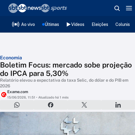
❮
voltar
Editorias
Ao vivo
Últimas
Vídeos
Eleições
Colunista
Economia
Boletim Focus: mercado sobe projeção
do IPCA para 5,30%
Relatório elevou a expectativa da taxa Selic, do dólar e do PIB em
2026
Exame.com
15/06/2026, 11:51
• Atualizado há 1 mês