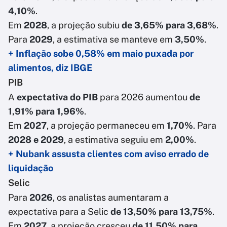
4,10%
.
Em
2028
, a projeção subiu
de 3,65% para 3,68%
.
Para
2029
, a estimativa se manteve em
3,50%
.
+ Inflação sobe 0,58% em maio puxada por
alimentos, diz IBGE
PIB
A
expectativa do PIB
para 2026 aumentou
de
1,91% para 1,96%
.
Em
2027
, a projeção permaneceu em
1,70%
. Para
2028 e 2029
, a estimativa seguiu em
2,00%
.
+ Nubank assusta clientes com aviso errado de
liquidação
Selic
Para
2026
, os analistas aumentaram a
expectativa para a Selic
de 13,50% para 13,75%
.
Em
2027
, a projeção cresceu
de 11,50% para