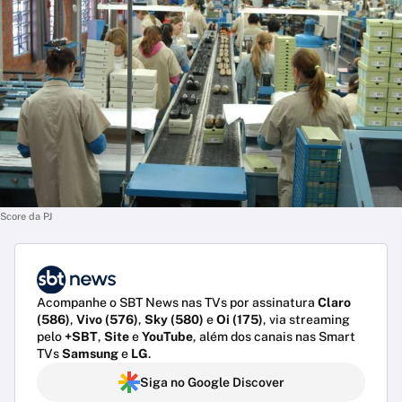
Score da PJ
Acompanhe o SBT News nas TVs por assinatura
Claro
(586)
,
Vivo (576)
,
Sky (580)
e
Oi (175)
, via streaming
pelo
+SBT
,
Site
e
YouTube
, além dos canais nas Smart
TVs
Samsung
e
LG
.
Siga no Google Discover