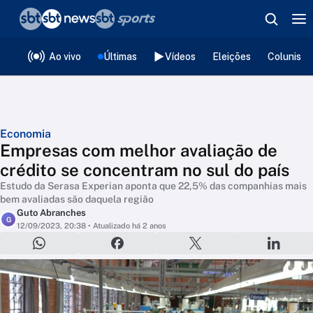
❮
voltar
Editorias
Ao vivo
Últimas
Vídeos
Eleições
Colunista
Economia
Empresas com melhor avaliação de
crédito se concentram no sul do país
Estudo da Serasa Experian aponta que 22,5% das companhias mais
bem avaliadas são daquela região
Guto Abranches
G
12/09/2023, 20:38
• Atualizado há 2 anos