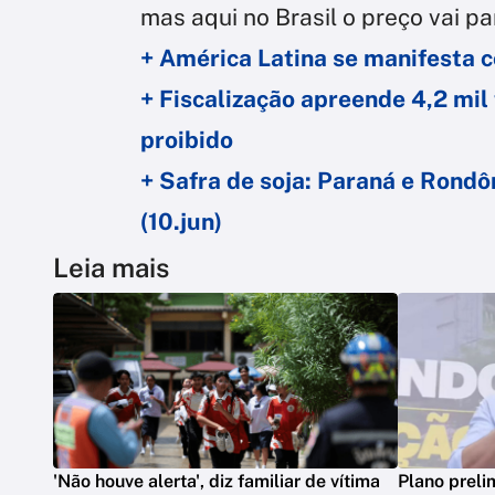
mas aqui no Brasil o preço vai pa
+ América Latina se manifesta c
+ Fiscalização apreende 4,2 mil
proibido
+ Safra de soja: Paraná e Rondôn
(10.jun)
Leia mais
'Não houve alerta', diz familiar de vítima
Plano preli