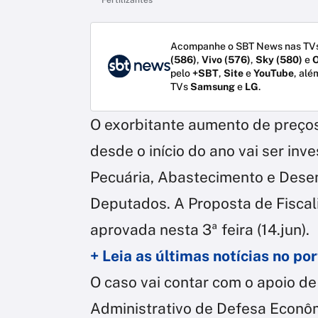
Acompanhe o SBT News nas TVs
(586)
,
Vivo (576)
,
Sky (580)
e
O
pelo
+SBT
,
Site
e
YouTube
, alé
TVs
Samsung
e
LG
.
O exorbitante aumento de preços
desde o início do ano vai ser inv
Pecuária, Abastecimento e Dese
Deputados. A Proposta de Fiscali
aprovada nesta 3ª feira (14.jun).
+ Leia as últimas notícias no p
O caso vai contar com o apoio de
Administrativo de Defesa Econôm