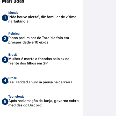
Mais lidas
Mundo
'Não houve alerta', diz familiar de vítima
1
na Tailândia
Política
Plano preliminar de Tarcísio fala em
2
prosperidade e 10 eixos
Brasil
Mulher é morta a facadas pelo ex na
3
frente dos filhos em SP
Brasil
4
Bia Haddad anuncia pausa na carreira
Tecnologia
Após reclamação de Janja, governo cobra
5
medidas do Discord