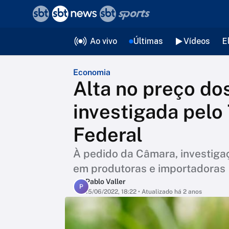
❮
voltar
Editorias
Ao vivo
Últimas
Vídeos
E
Economia
Alta no preço dos
investigada pelo
Federal
À pedido da Câmara, investigaç
em produtoras e importadoras
Pablo Valler
P
15/06/2022, 18:22
• Atualizado há 2 anos