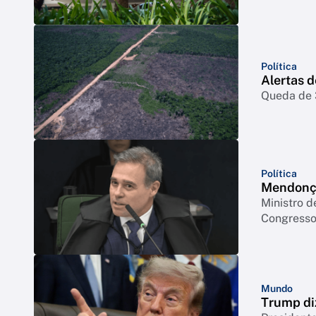
Política
Alertas 
Queda de 3
Política
Mendonça
Ministro d
Congresso 
Mundo
Trump di