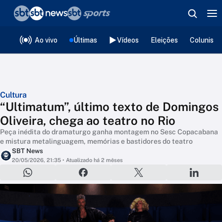
❮
voltar
Editorias
Ao vivo
Últimas
Vídeos
Eleições
Colunista
Cultura
“Ultimatum”, último texto de Domingos
Oliveira, chega ao teatro no Rio
Peça inédita do dramaturgo ganha montagem no Sesc Copacabana
e mistura metalinguagem, memórias e bastidores do teatro
SBT News
20/05/2026, 21:35
• Atualizado há 2 mêses