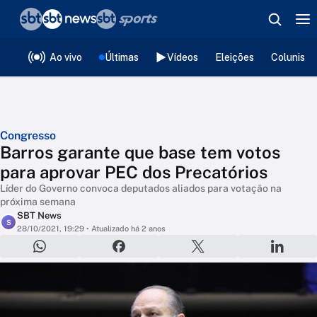
❮
voltar
Editorias
Ao vivo
Últimas
Vídeos
Eleições
Colunista
Congresso
Barros garante que base tem votos
para aprovar PEC dos Precatórios
Líder do Governo convoca deputados aliados para votação na
próxima semana
SBT News
S
28/10/2021, 19:29
• Atualizado há 2 anos