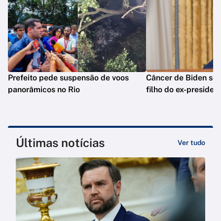
Prefeito pede suspensão de voos
Câncer de Biden se 
panorâmicos no Rio
filho do ex-presiden
Últimas notícias
Ver tudo