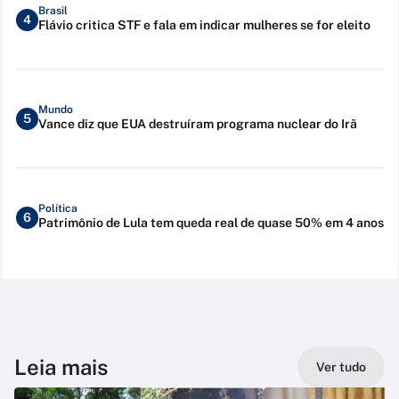
Brasil
4
Flávio critica STF e fala em indicar mulheres se for eleito
Mundo
5
Vance diz que EUA destruíram programa nuclear do Irã
Política
6
Patrimônio de Lula tem queda real de quase 50% em 4 anos
Leia mais
Ver tudo