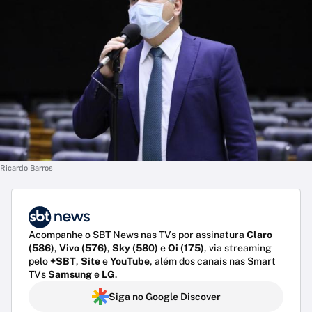
Ricardo Barros
Acompanhe o SBT News nas TVs por assinatura
Claro
(586)
,
Vivo (576)
,
Sky (580)
e
Oi (175)
, via streaming
pelo
+SBT
,
Site
e
YouTube
, além dos canais nas Smart
TVs
Samsung
e
LG
.
Siga no Google Discover