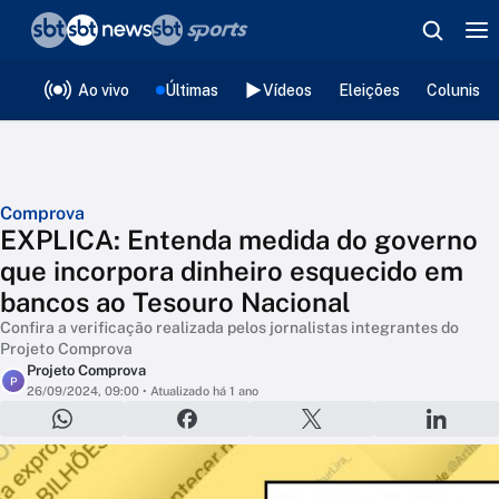
❮
voltar
Editorias
Ao vivo
Últimas
Vídeos
Eleições
Colunista
Comprova
EXPLICA: Entenda medida do governo
que incorpora dinheiro esquecido em
bancos ao Tesouro Nacional
Confira a verificação realizada pelos jornalistas integrantes do
Projeto Comprova
Projeto Comprova
P
26/09/2024, 09:00
• Atualizado há 1 ano