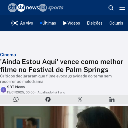
❮
voltar
Editorias
Ao vivo
Últimas
Vídeos
Eleições
Colunista
Cinema
'Ainda Estou Aqui' vence como melhor
filme no Festival de Palm Springs
Críticos declararam que filme evoca gravidade do tema sem
recorrer ao melodrama
SBT News
S
13/01/2025, 00:00
• Atualizado há 1 ano