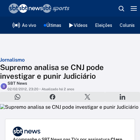
❮
voltar
Editorias
Ao vivo
Últimas
Vídeos
Eleições
Colunista
Jornalismo
Supremo analisa se CNJ pode
investigar e punir Judiciário
SBT News
S
02/02/2012, 23:20
• Atualizado há 2 anos
Acompanhe o SBT News nas TVs por assinatura
Claro