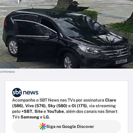
criminoso
Acompanhe o SBT News nas TVs por assinatura
Claro
(586)
,
Vivo (576)
,
Sky (580)
e
Oi (175)
, via streaming
pelo
+SBT
,
Site
e
YouTube
, além dos canais nas Smart
TVs
Samsung
e
LG
.
Siga no Google Discover