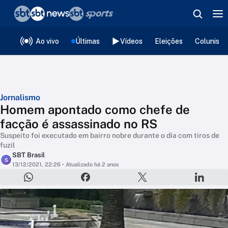
❮
voltar
Editorias
Ao vivo
Últimas
Vídeos
Eleições
Colunista
Jornalismo
Homem apontado como chefe de
facção é assassinado no RS
Suspeito foi executado em bairro nobre durante o dia com tiros de
fuzil
SBT Brasil
S
13/12/2021, 22:26
• Atualizado há 2 anos