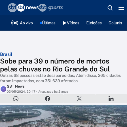
❮
voltar
Editorias
Ao vivo
Últimas
Vídeos
Eleições
Colunista
Brasil
Sobe para 39 o número de mortos
pelas chuvas no Rio Grande do Sul
Outras 68 pessoas estão desaparecidas; Além disso, 265 cidades
foram impactadas, com 351.639 afetados
SBT News
S
03/05/2024, 20:47
• Atualizado há 2 anos