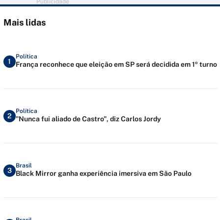
Publicidade
Mais lidas
Política
1
França reconhece que eleição em SP será decidida em 1º turno
Política
2
"Nunca fui aliado de Castro", diz Carlos Jordy
Brasil
3
Black Mirror ganha experiência imersiva em São Paulo
Brasil