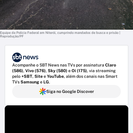
Equipe da Polícia Federal em Niterói, cumprindo mandados de busca e prisão |
Reprodução/PF
Acompanhe o SBT News nas TVs por assinatura
Claro
(586)
,
Vivo (576)
,
Sky (580)
e
Oi (175)
, via streaming
pelo
+SBT
,
Site
e
YouTube
, além dos canais nas Smart
TVs
Samsung
e
LG
.
Siga no Google Discover