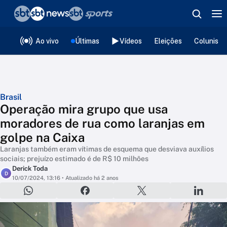
❮
voltar
Editorias
Ao vivo
Últimas
Vídeos
Eleições
Colunista
Brasil
Operação mira grupo que usa
moradores de rua como laranjas em
golpe na Caixa
Laranjas também eram vítimas de esquema que desviava auxílios
sociais; prejuízo estimado é de R$ 10 milhões
Derick Toda
D
10/07/2024, 13:16
• Atualizado há 2 anos