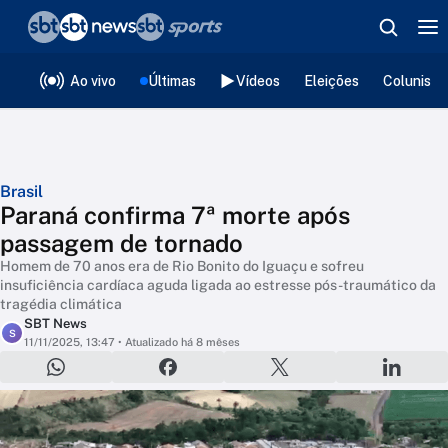
❮
voltar
Editorias
Ao vivo
Últimas
Vídeos
Eleições
Colunista
Brasil
Paraná confirma 7ª morte após
passagem de tornado
Homem de 70 anos era de Rio Bonito do Iguaçu e sofreu
insuficiência cardíaca aguda ligada ao estresse pós-traumático da
tragédia climática
SBT News
S
11/11/2025, 13:47
• Atualizado há 8 mêses