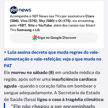
Acompanhe o SBT News nas TVs por assinatura
Claro
(586)
,
Vivo (576)
,
Sky (580)
e
Oi (175)
, via streaming
pelo
+SBT
,
Site
e
YouTube
, além dos canais nas Smart
TVs
Samsung
e
LG
.
Siga no Google Discover
+ Lula assina decreto que muda regras do vale-
alimentação e vale-refeição; veja o que muda no
PAT
Ele
morreu no sábado (8)
em unidade médica da
região, após sofrer uma
insuficiência cardíaca
aguda
– quando o coração falha em bombear o
sangue adequadamente. A Secretaria de Estado
de Saúde (Sesa)
ligou o caso à tragédia climática
:
"Ele não chegou a ser encaminhado