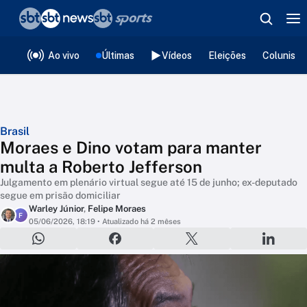
❮
voltar
Editorias
Ao vivo
Últimas
Vídeos
Eleições
Colunista
Brasil
Moraes e Dino votam para manter
multa a Roberto Jefferson
Julgamento em plenário virtual segue até 15 de junho; ex-deputado
segue em prisão domiciliar
Warley Júnior
,
Felipe Moraes
F
05/06/2026, 18:19
• Atualizado há 2 mêses