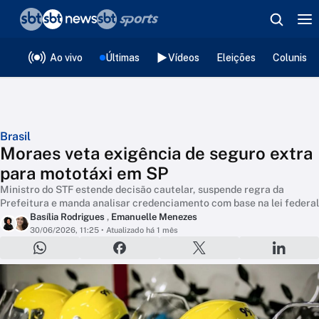
❮
voltar
Editorias
Ao vivo
Últimas
Vídeos
Eleições
Colunista
Brasil
Moraes veta exigência de seguro extra
para mototáxi em SP
Ministro do STF estende decisão cautelar, suspende regra da
Prefeitura e manda analisar credenciamento com base na lei federal
Basília Rodrigues
,
Emanuelle Menezes
30/06/2026, 11:25
• Atualizado há 1 mês