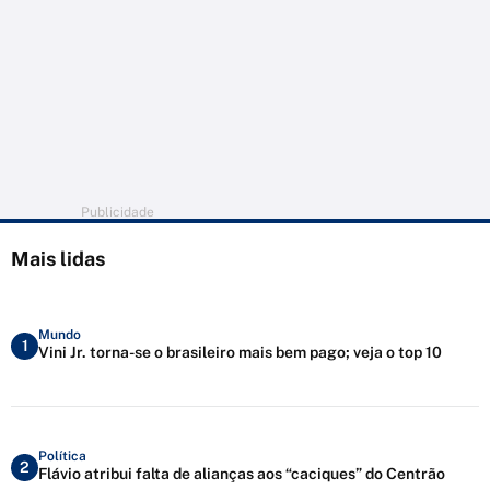
Publicidade
Mais lidas
Mundo
1
Vini Jr. torna-se o brasileiro mais bem pago; veja o top 10
Política
2
Flávio atribui falta de alianças aos “caciques” do Centrão