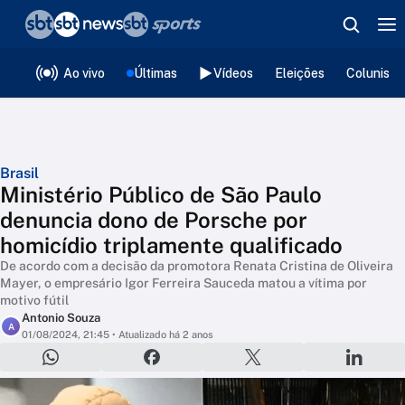
❮
voltar
Editorias
Ao vivo
Últimas
Vídeos
Eleições
Colunista
Brasil
Ministério Público de São Paulo
denuncia dono de Porsche por
homicídio triplamente qualificado
De acordo com a decisão da promotora Renata Cristina de Oliveira
Mayer, o empresário Igor Ferreira Sauceda matou a vítima por
motivo fútil
Antonio Souza
A
01/08/2024, 21:45
• Atualizado há 2 anos