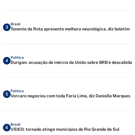
Brasil
3
Tenente da Rota apresenta melhora neurológica, diz boletim
Política
4
Durigan: acusação de inércia da União sobre BRB é descabida
Política
5
Vorcaro negociou com toda Faria Lima, diz Daniella Marques
Brasil
6
VÍDEO: tornado atinge municípios do Rio Grande do Sul