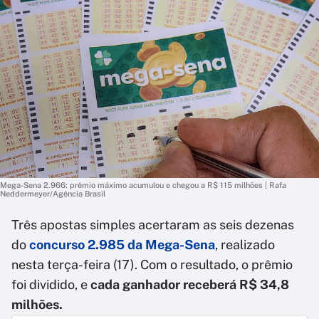
Mega-Sena 2.966: prêmio máximo acumulou e chegou a R$ 115 milhões | Rafa
Neddermeyer/Agência Brasil
Três apostas simples acertaram as seis dezenas
do
concurso 2.985 da
Mega-Sena
, realizado
nesta terça-feira (17). Com o resultado, o prêmio
foi dividido, e
cada ganhador receberá R$ 34,8
milhões.