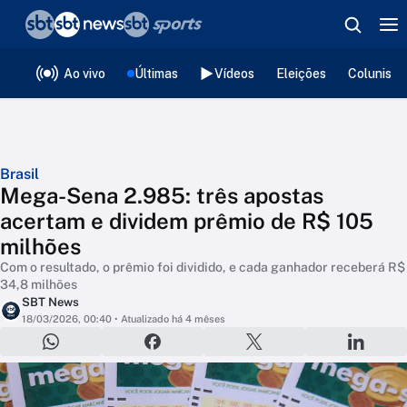
❮
voltar
Editorias
Ao vivo
Últimas
Vídeos
Eleições
Colunista
Brasil
Mega-Sena 2.985: três apostas
acertam e dividem prêmio de R$ 105
milhões
Com o resultado, o prêmio foi dividido, e cada ganhador receberá R$
34,8 milhões
SBT News
18/03/2026, 00:40
• Atualizado há 4 mêses