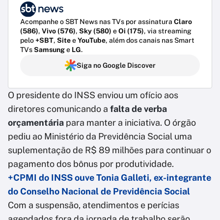
Acompanhe o SBT News nas TVs por assinatura
Claro
(586)
,
Vivo (576)
,
Sky (580)
e
Oi (175)
, via streaming
pelo
+SBT
,
Site
e
YouTube
, além dos canais nas Smart
TVs
Samsung
e
LG
.
Siga no Google Discover
O presidente do INSS enviou um ofício aos
diretores comunicando a
falta de verba
orçamentária
para manter a iniciativa. O órgão
pediu ao Ministério da Previdência Social uma
suplementação de R$ 89 milhões para continuar o
pagamento dos bônus por produtividade.
+CPMI do INSS ouve Tonia Galleti, ex-integrante
do Conselho Nacional de Previdência Social
Com a suspensão, atendimentos e perícias
agendados fora da jornada de trabalho serão