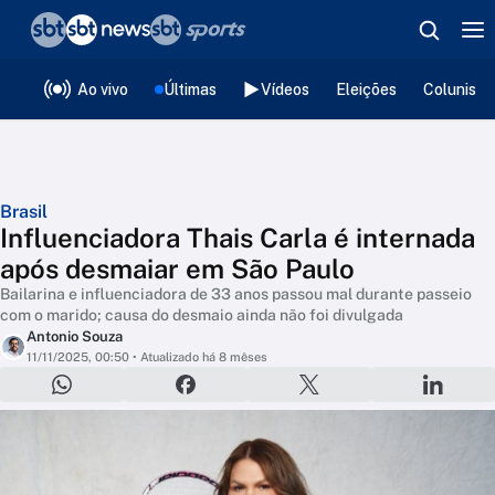
❮
voltar
Editorias
Ao vivo
Últimas
Vídeos
Eleições
Colunista
Brasil
Influenciadora Thais Carla é internada
após desmaiar em São Paulo
Bailarina e influenciadora de 33 anos passou mal durante passeio
com o marido; causa do desmaio ainda não foi divulgada
Antonio Souza
11/11/2025, 00:50
• Atualizado há 8 mêses