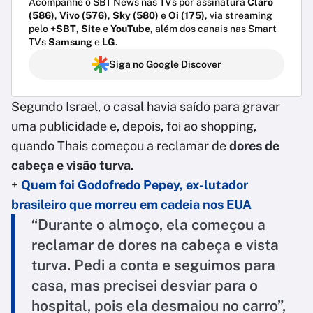
Acompanhe o SBT News nas TVs por assinatura
Claro
(586)
,
Vivo (576)
,
Sky (580)
e
Oi (175)
, via streaming
pelo
+SBT
,
Site
e
YouTube
, além dos canais nas Smart
TVs
Samsung
e
LG
.
Siga no Google Discover
Segundo Israel, o casal havia saído para gravar
uma publicidade e, depois, foi ao shopping,
quando Thais começou a reclamar de
dores de
cabeça e visão turva
.
+
Quem foi Godofredo Pepey, ex-lutador
brasileiro que morreu em cadeia nos EUA
“Durante o almoço, ela começou a
reclamar de dores na cabeça e vista
turva. Pedi a conta e seguimos para
casa, mas precisei desviar para o
hospital, pois ela desmaiou no carro”,