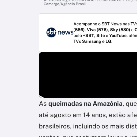
Camargo/Agência Brasil
Acompanhe o SBT News nas TVs
(586)
,
Vivo (576)
,
Sky (580)
e
O
pelo
+SBT
,
Site
e
YouTube
, alé
TVs
Samsung
e
LG
.
As
queimadas na Amazônia
, qu
até agosto em 14 anos, estão af
brasileiros, incluindo os mais dis