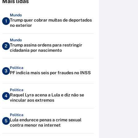
Mais lidas
Mundo
Trump quer cobrar multas de deportados
1
no exterior
Mundo
Trump assina ordens para restringir
2
cidadania por nascimento
Política
3
PF indicia mais seis por fraudes no INSS
Política
Raquel Lyra acena a Lula e diz não se
4
vincular aos extremos
Política
Lula endurece penas a crime sexual
5
contra menor na internet