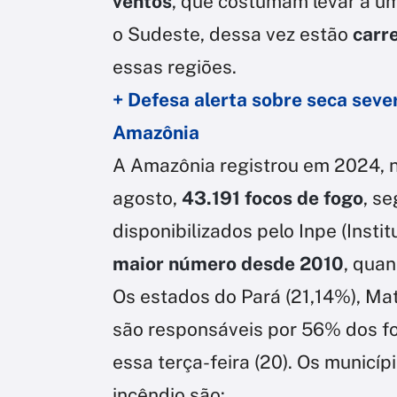
ventos
, que costumam levar a um
o Sudeste, dessa vez estão
carr
essas regiões.
+ Defesa alerta sobre seca sev
Amazônia
A Amazônia registrou em 2024, no
agosto,
43.191 focos de fogo
, s
disponibilizados pelo Inpe (Insti
maior número desde 2010
, qua
Os estados do Pará (21,14%), Ma
são responsáveis por 56% dos foc
essa terça-feira (20). Os munic
incêndio são: