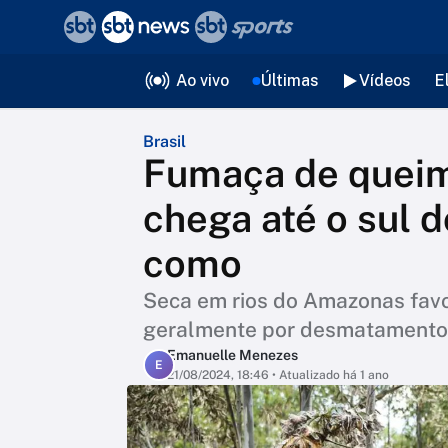
❮
voltar
Editorias
Ao vivo
Últimas
Vídeos
E
Brasil
Fumaça de quei
chega até o sul d
como
Seca em rios do Amazonas favo
geralmente por desmatamento 
Emanuelle Menezes
E
21/08/2024, 18:46
• Atualizado há 1 ano