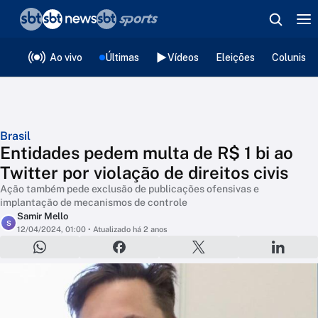
❮
voltar
Editorias
Ao vivo
Últimas
Vídeos
Eleições
Colunista
Brasil
Entidades pedem multa de R$ 1 bi ao
Twitter por violação de direitos civis
Ação também pede exclusão de publicações ofensivas e
implantação de mecanismos de controle
Samir Mello
S
12/04/2024, 01:00
• Atualizado há 2 anos