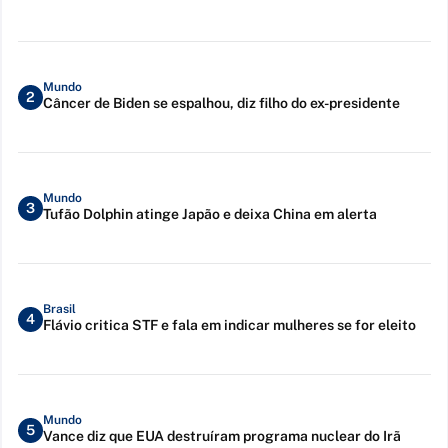
Mundo
2
Câncer de Biden se espalhou, diz filho do ex-presidente
Mundo
3
Tufão Dolphin atinge Japão e deixa China em alerta
Brasil
4
Flávio critica STF e fala em indicar mulheres se for eleito
Mundo
5
Vance diz que EUA destruíram programa nuclear do Irã