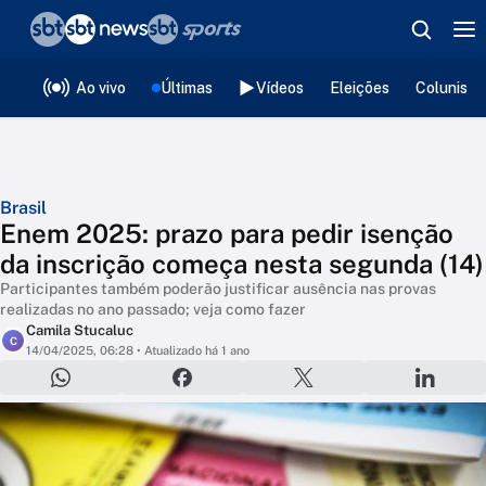
❮
voltar
Editorias
Ao vivo
Últimas
Vídeos
Eleições
Colunista
Brasil
Enem 2025: prazo para pedir isenção
da inscrição começa nesta segunda (14)
Participantes também poderão justificar ausência nas provas
realizadas no ano passado; veja como fazer
Camila Stucaluc
C
14/04/2025, 06:28
• Atualizado há 1 ano