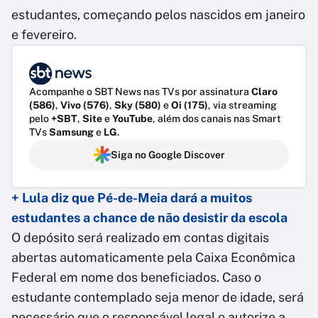
estudantes, começando pelos nascidos em janeiro
e fevereiro.
Acompanhe o SBT News nas TVs por assinatura
Claro
(586)
,
Vivo (576)
,
Sky (580)
e
Oi (175)
, via streaming
pelo
+SBT
,
Site
e
YouTube
, além dos canais nas Smart
TVs
Samsung
e
LG
.
Siga no Google Discover
+ Lula diz que Pé-de-Meia dará a muitos
estudantes a chance de não desistir da escola
O depósito será realizado em contas digitais
abertas automaticamente pela Caixa Econômica
Federal em nome dos beneficiados. Caso o
estudante contemplado seja menor de idade, será
necessário que o responsável legal o autorize a