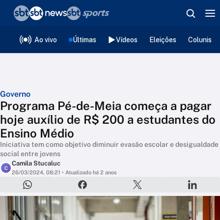
❮
voltar
Editorias
Ao vivo
Últimas
Vídeos
Eleições
Colunista
Governo
Programa Pé-de-Meia começa a pagar
hoje auxílio de R$ 200 a estudantes do
Ensino Médio
Iniciativa tem como objetivo diminuir evasão escolar e desigualdade
social entre jovens
Camila Stucaluc
C
26/03/2024, 08:21
• Atualizado há 2 anos