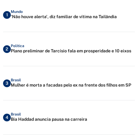
Mundo
1
'Não houve alerta', diz familiar de vítima na Tailândia
Política
2
Plano preliminar de Tarcísio fala em prosperidade e 10 eixos
Brasil
3
Mulher é morta a facadas pelo ex na frente dos filhos em SP
Brasil
4
Bia Haddad anuncia pausa na carreira