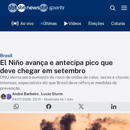
❮
voltar
Editorias
Ao vivo
Últimas
Vídeos
Eleições
Colunista
Brasil
El Niño avança e antecipa pico que
deve chegar em setembro
ONU alerta para aumento do risco de ondas de calor, secas e chuvas
intensas; especialista diz que Brasil deve reforçar medidas de
prevenção
André Barbeiro
,
Lucio Sturm
04/07/2026, 23:15
• Atualizado há 1 mês