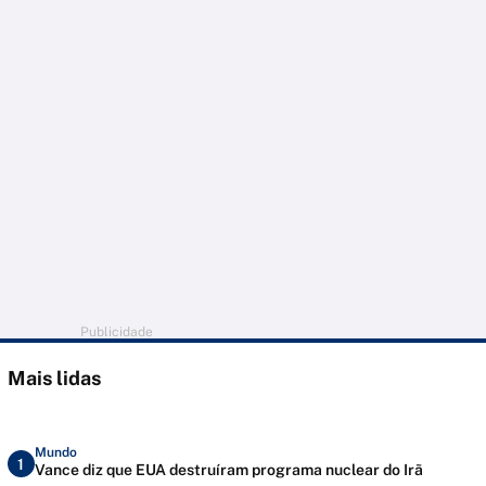
Publicidade
Mais lidas
Mundo
1
Vance diz que EUA destruíram programa nuclear do Irã