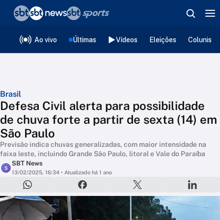
❮
voltar
Editorias
Ao vivo
Últimas
Vídeos
Eleições
Colunista
Brasil
Defesa Civil alerta para possibilidade
de chuva forte a partir de sexta (14) em
São Paulo
Previsão indica chuvas generalizadas, com maior intensidade na
faixa leste, incluindo Grande São Paulo, litoral e Vale do Paraíba
SBT News
S
13/02/2025, 16:34
• Atualizado há 1 ano